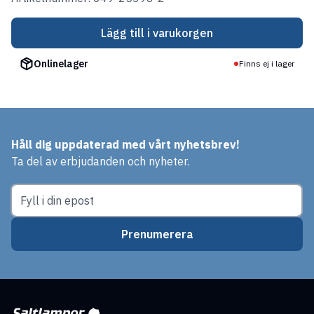
Lägg till i varukorgen
Onlinelager
Finns ej i lager
Håll dig uppdaterad med vårt nyhetsbrev!
Ta del av erbjudanden och nyheter.
Prenumerera