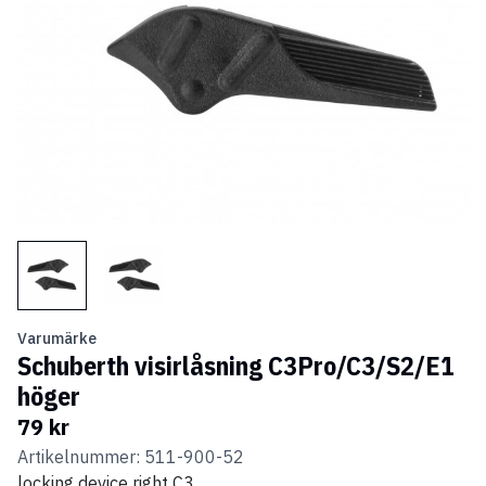
Varumärke
Schuberth visirlåsning C3Pro/C3/S2/E1
höger
79 kr
Artikelnummer: 511-900-52
locking device right C3