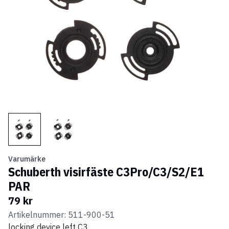
Varumärke
Schuberth visirfäste C3Pro/C3/S2/E1
PAR
79 kr
Artikelnummer: 511-900-51
locking device left C3