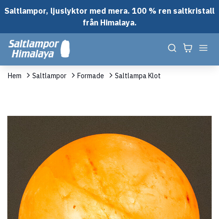
Saltlampor, ljuslyktor med mera. 100 % ren saltkristall
från Himalaya.
Hem
Saltlampor
Formade
Saltlampa Klot