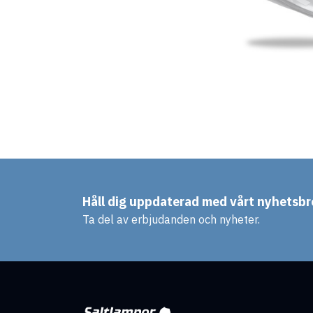
Håll dig uppdaterad med vårt nyhetsbr
Ta del av erbjudanden och nyheter.