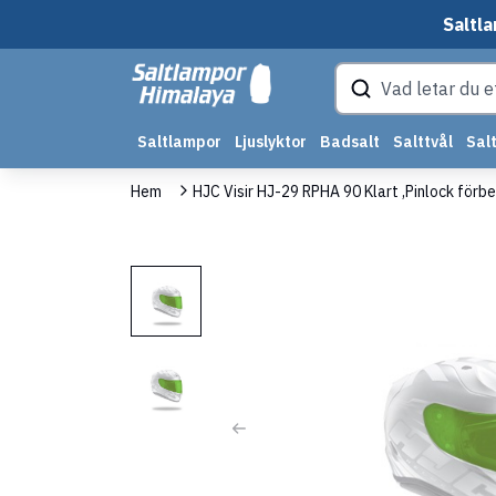
Saltla
Saltlampor
Ljuslyktor
Badsalt
Salttvål
Salt
Hem
HJC Visir HJ-29 RPHA 90 Klart ,Pinlock förb