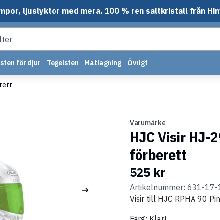
mpor, ljuslyktor med mera. 100 % ren saltkristall från Hi
sten för djur
Tegelsten
Matlagning
Övrigt
erett
Varumärke
HJC Visir HJ-2
förberett
525 kr
Artikelnummer: 631-17-
Visir till HJC RPHA 90 Pi
Färg: Klart