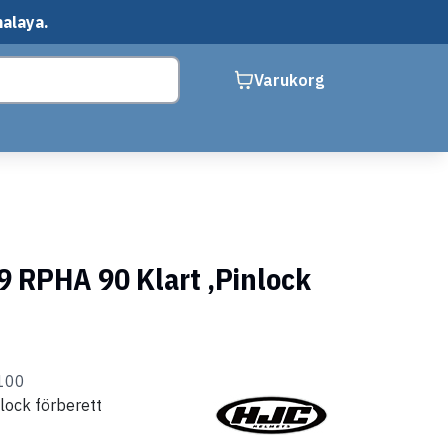
malaya.
Varukorg
9 RPHA 90 Klart ,Pinlock
100
nlock förberett