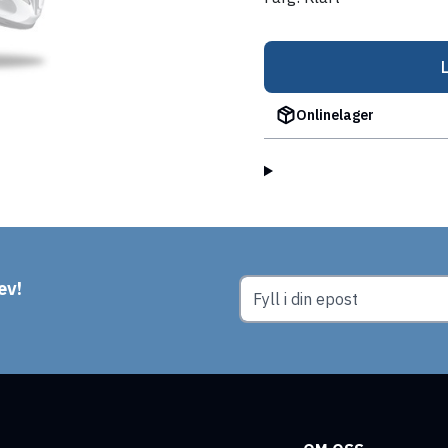
Onlinelager
ev!