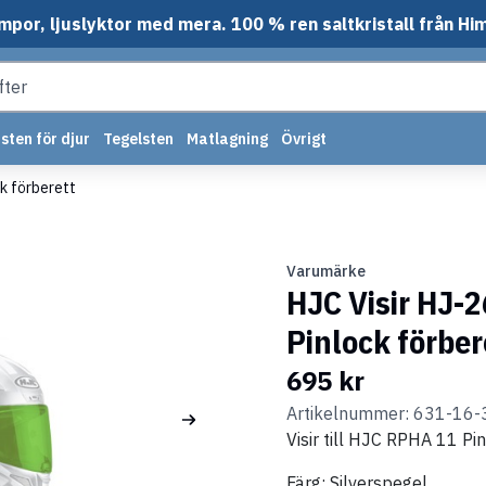
mpor, ljuslyktor med mera. 100 % ren saltkristall från Hi
sten för djur
Tegelsten
Matlagning
Övrigt
k förberett
Varumärke
HJC Visir HJ-
Pinlock förber
695 kr
Artikelnummer: 631-16-
Visir till HJC RPHA 11 Pi
Färg: Silverspegel