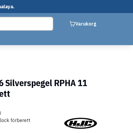
malaya.
Varukorg
26 Silverspegel RPHA 11
ett
3
nlock förberett