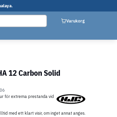
malaya.
Varukorg
A 12 Carbon Solid
006
r för extrema prestanda vid
ltid med ett klart visir, om inget annat anges.