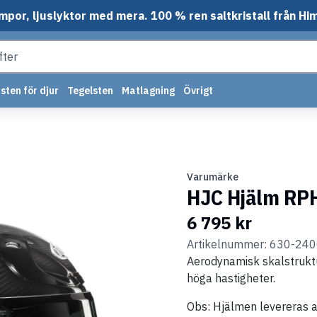
mpor, ljuslyktor med mera. 100 % ren saltkristall från Hi
sten för djur
Tegelsten
Matlagning
Övrigt
Varumärke
HJC Hjälm RPH
6 795 kr
Artikelnummer: 630-24
Aerodynamisk skalstruktu
höga hastigheter.
Obs: Hjälmen levereras al