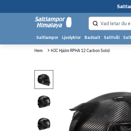
Saltla
Saltlampor
Ljuslyktor
Badsalt
Salttvål
Salt
Hem
HJC Hjälm RPHA 12 Carbon Solid