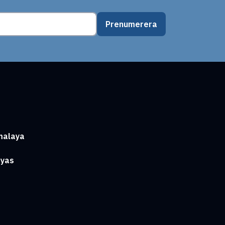
Prenumerera
malaya
ayas