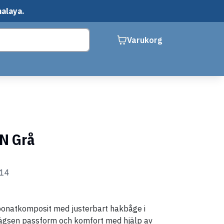
malaya.
Varukorg
 N Grå
114
bonatkomposit med justerbart hakbåge i
lägsen passform och komfort med hjälp av