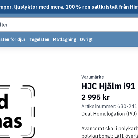
mpor, ljuslyktor med mera. 100 % ren saltkristall från Hi
sten för djur
Tegelsten
Matlagning
Övrigt
Varumärke
HJC Hjälm i91
2 995 kr
Artikelnummer: 630-24
Dual Homologation (P/J)
Avancerat skal i polykar
polykarbonat: Lätt, över