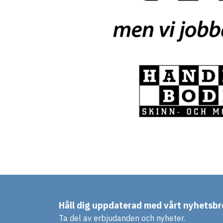
Håll dig uppdaterad med vårt nyhetsbr
Ta del av erbjudanden och nyheter.