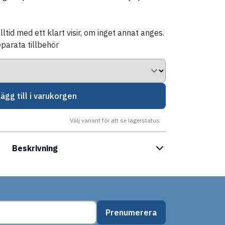
ltid med ett klart visir, om inget annat anges.
eparata tillbehör
Lägg till i varukorgen
Välj variant för att se lagerstatus
Beskrivning
Prenumerera