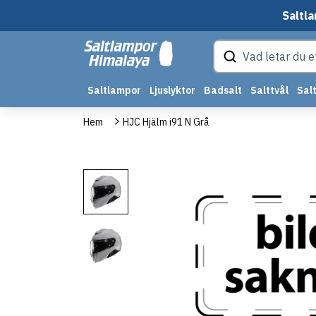
Saltla
Saltlampor
Ljuslyktor
Badsalt
Salttvål
Salt
Hem
HJC Hjälm i91 N Grå