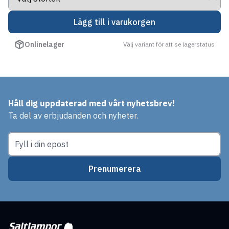
Lägg till i varukorgen
Onlinelager
Välj variant för att se lagerstatus
Håll dig uppdaterad med vårt nyhetsbrev!
Ta del av erbjudanden och nyheter.
Prenumerera