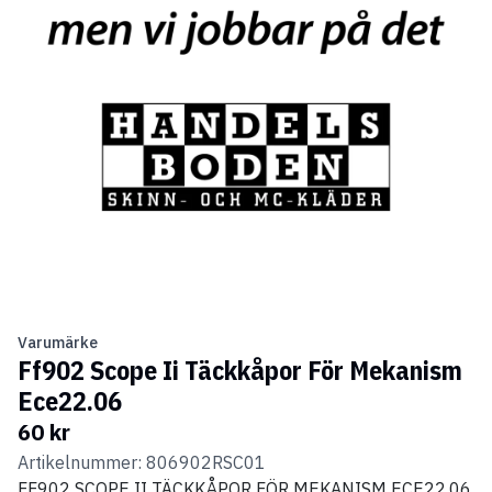
Varumärke
Ff902 Scope Ii Täckkåpor För Mekanism
Ece22.06
60 kr
Artikelnummer: 806902RSC01
FF902 SCOPE II TÄCKKÅPOR FÖR MEKANISM ECE22.06