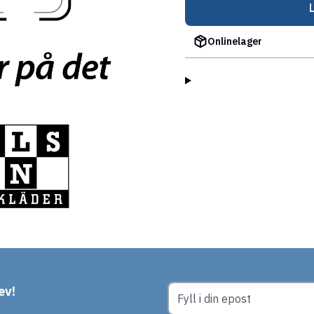
Onlinelager
ev!