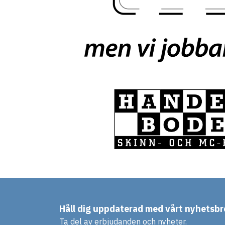
Håll dig uppdaterad med vårt nyhetsbr
Ta del av erbjudanden och nyheter.