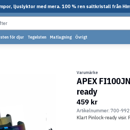
mpor, ljuslyktor med mera. 100 % ren saltkristall från Hi
sten för djur
Tegelsten
Matlagning
Övrigt
Varumärke
APEX FI100JNR
ready
459 kr
Artikelnummer: 700-99
Klart Pinlock-ready visir.