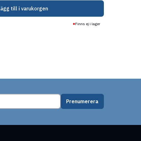
Lägg till i varukorgen
Finns ej i lager
Prenumerera