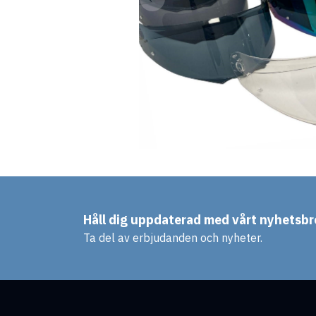
Håll dig uppdaterad med vårt nyhetsbr
Ta del av erbjudanden och nyheter.