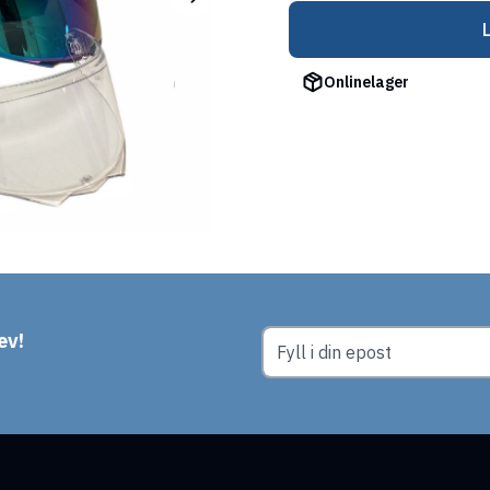
Onlinelager
ev!