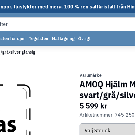
mpor, ljuslyktor med mera. 100 % ren saltkristall från Hi
sten för djur
Tegelsten
Matlagning
Övrigt
grå/silver glansig
Varumärke
AMOQ Hjälm M
svart/grå/silv
5 599 kr
Artikelnummer: 745-25