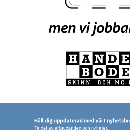
Håll dig uppdaterad med vårt nyhetsbr
Ta del av erbjudanden och nyheter.