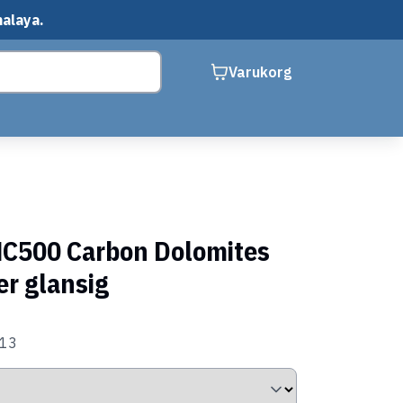
malaya.
Varukorg
C500 Carbon Dolomites
er glansig
013