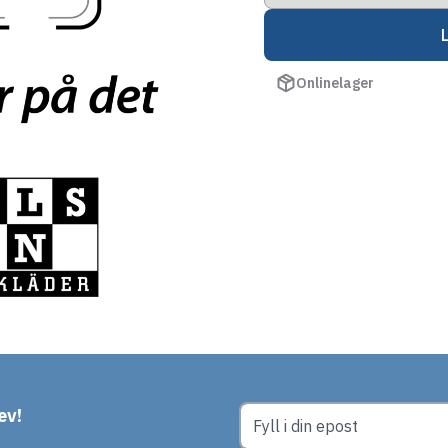
Onlinelager
ev!