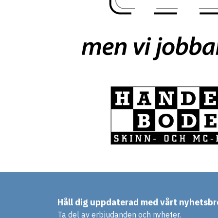
Håll dig uppdaterad med vårt nyhetsbr
Ta del av erbjudanden och nyheter.