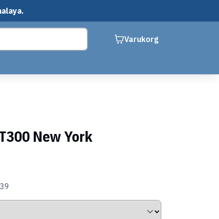
malaya.
Varukorg
T300 New York
039