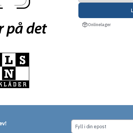
Onlinelager
ev!