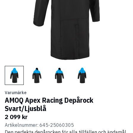
Varumärke
AMOQ Apex Racing Depårock
Svart/Ljusblå
2 099 kr
Artikelnummer: 645-25060305
Den perfekta depårocken för alla tillfällen och ändamål.