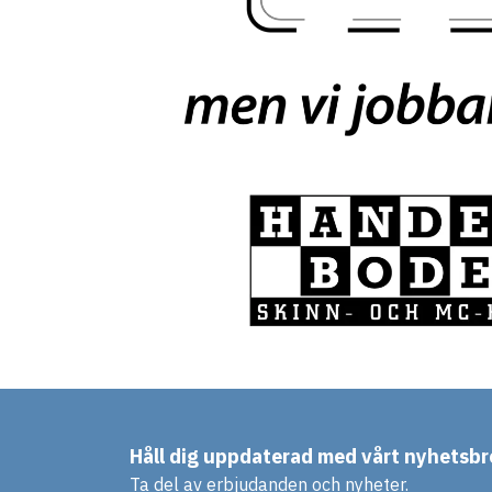
Håll dig uppdaterad med vårt nyhetsbr
Ta del av erbjudanden och nyheter.