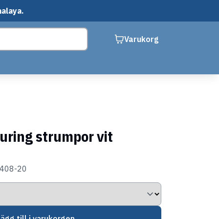
malaya.
Varukorg
uring strumpor vit
0408-20
Lägg till i varukorgen