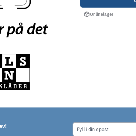
Onlinelager
ev!