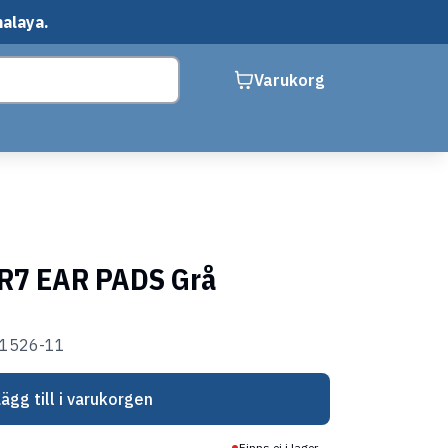
malaya.
Varukorg
-R7 EAR PADS Grå
51526-11
Lägg till i varukorgen
Finns ej i lager