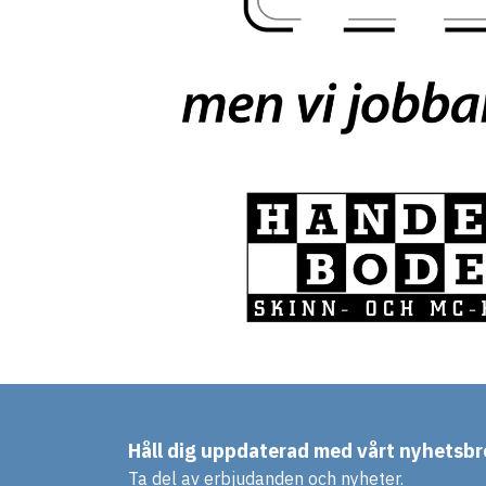
Håll dig uppdaterad med vårt nyhetsbr
Ta del av erbjudanden och nyheter.