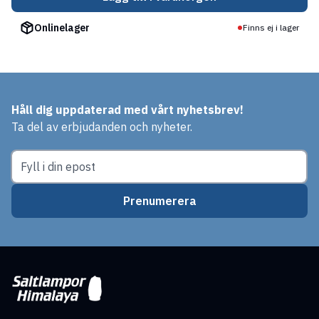
Onlinelager
Finns ej i lager
Håll dig uppdaterad med vårt nyhetsbrev!
Ta del av erbjudanden och nyheter.
Prenumerera