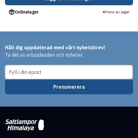
Onlinelager
Finns ej i lager
Håll dig uppdaterad med vårt nyhetsbrev!
Ta del av erbjudanden och nyheter.
Prenumerera