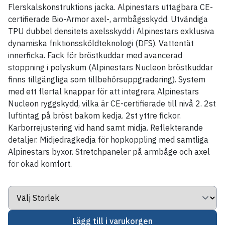
Flerskalskonstruktions jacka. Alpinestars uttagbara CE-
certifierade Bio-Armor axel-, armbågsskydd. Utvändiga
TPU dubbel densitets axelsskydd i Alpinestars exklusiva
dynamiska friktionssköldteknologi (DFS). Vattentät
innerficka. Fack för bröstkuddar med avancerad
stoppning i polyskum (Alpinestars Nucleon bröstkuddar
finns tillgängliga som tillbehörsuppgradering). System
med ett flertal knappar för att integrera Alpinestars
Nucleon ryggskydd, vilka är CE-certifierade till nivå 2. 2st
luftintag på bröst bakom kedja. 2st yttre fickor.
Karborrejustering vid hand samt midja. Reflekterande
detaljer. Midjedragkedja för hopkoppling med samtliga
Alpinestars byxor. Stretchpaneler på armbåge och axel
för ökad komfort.
Lägg till i varukorgen