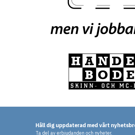
Håll dig uppdaterad med vårt nyhetsbr
Ta del av erbjudanden och nyheter.