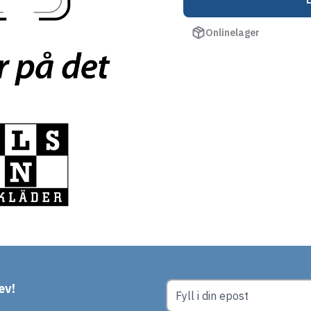
Onlinelager
ev!