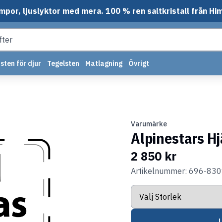
mpor, ljuslyktor med mera. 100 % ren saltkristall från Hi
sten för djur
Tegelsten
Matlagning
Övrigt
Varumärke
Alpinestars H
2 850 kr
Artikelnummer: 696-83