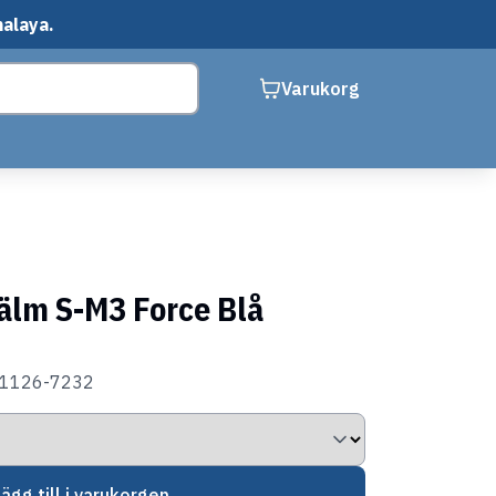
malaya.
Varukorg
jälm S-M3 Force Blå
01126-7232
Lägg till i varukorgen