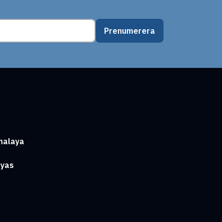
Prenumerera
malaya
ayas