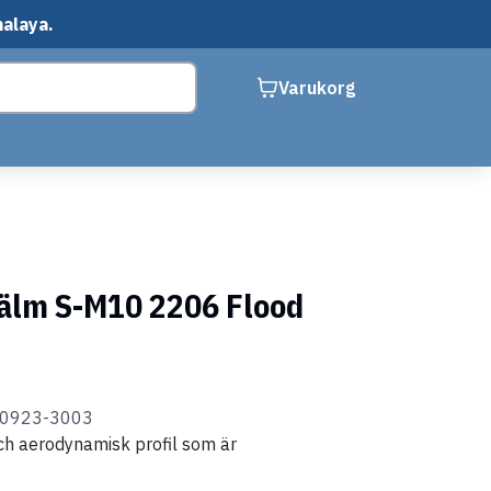
malaya.
Varukorg
jälm S-M10 2206 Flood
00923-3003
och aerodynamisk profil som är