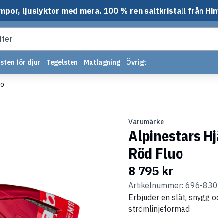
mpor, ljuslyktor med mera. 100 % ren saltkristall från Hi
sten för djur
Tegelsten
Matlagning
Övrigt
uo
Varumärke
Alpinestars H
Röd Fluo
8 795 kr
Artikelnummer: 696-83
Erbjuder en slät, snygg 
strömlinjeformad