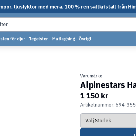
mpor, ljuslyktor med mera. 100 % ren saltkristall från Hi
sten för djur
Tegelsten
Matlagning
Övrigt
Varumärke
Alpinestars H
1 150 kr
Artikelnummer: 694-35