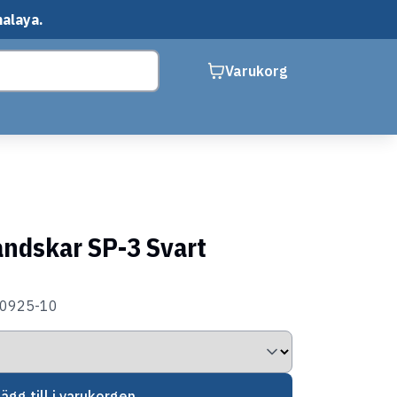
malaya.
Varukorg
andskar SP-3 Svart
50925-10
Lägg till i varukorgen