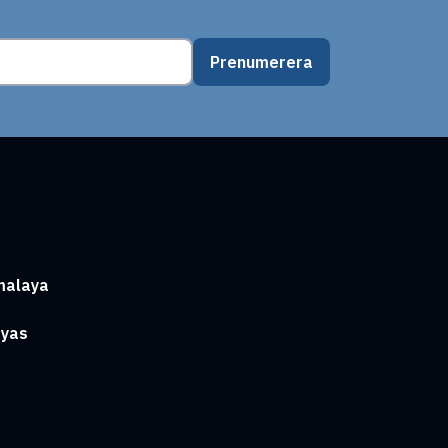
Prenumerera
malaya
ayas