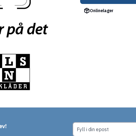
Onlinelager
ev!