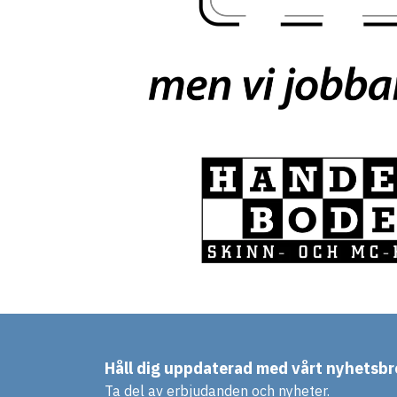
Håll dig uppdaterad med vårt nyhetsbr
Ta del av erbjudanden och nyheter.