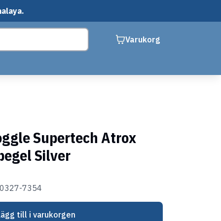
malaya.
Varukorg
oggle Supertech Atrox
pegel Silver
00327-7354
Lägg till i varukorgen