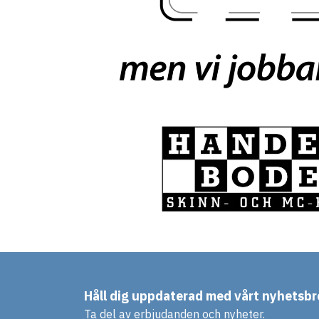
Håll dig uppdaterad med vårt nyhetsbr
Ta del av erbjudanden och nyheter.