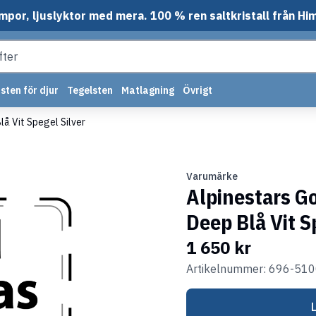
mpor, ljuslyktor med mera. 100 % ren saltkristall från Hi
sten för djur
Tegelsten
Matlagning
Övrigt
å Vit Spegel Silver
Varumärke
Alpinestars G
Deep Blå Vit S
1 650 kr
Artikelnummer: 696-51