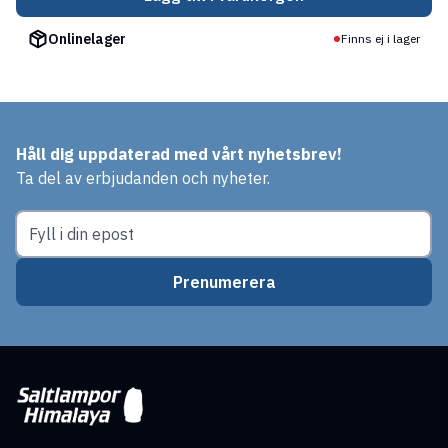
Onlinelager
Finns ej i lager
Håll dig uppdaterad med vårt nyhetsbrev!
Ta del av erbjudanden och nyheter.
Prenumerera