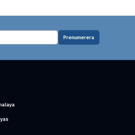
Prenumerera
malaya
ayas