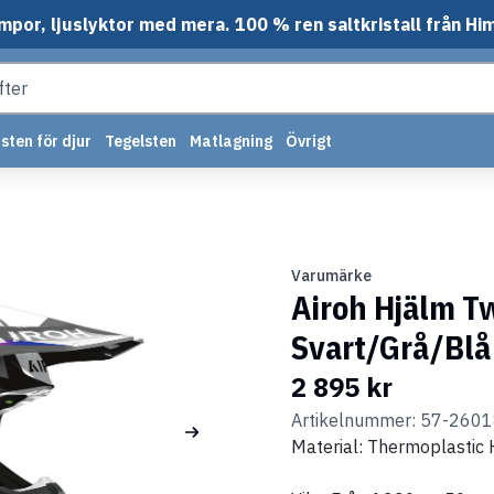
mpor, ljuslyktor med mera. 100 % ren saltkristall från Hi
sten för djur
Tegelsten
Matlagning
Övrigt
Varumärke
Airoh Hjälm Tw
Svart/Grå/Blå
2 895 kr
Artikelnummer: 57-260
Material: Thermoplastic