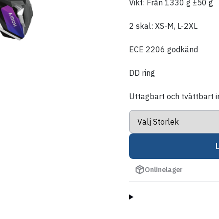
Vikt: Från 1330 g ±50 g
2 skal: XS-M, L-2XL
ECE 2206 godkänd
DD ring
Uttagbart och tvättbart 
Onlinelager