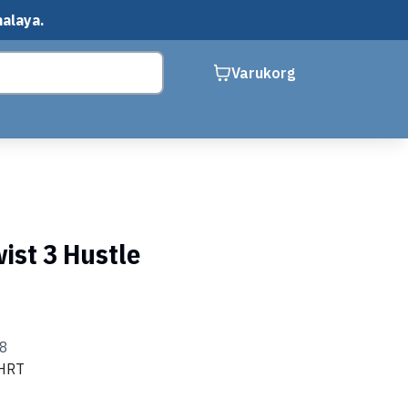
malaya.
Varukorg
ist 3 Hustle
18
 HRT