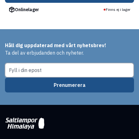
Onlinelager
Finns ej i lager
Håll dig uppdaterad med vårt nyhetsbrev!
Ta del av erbjudanden och nyheter.
Prenumerera