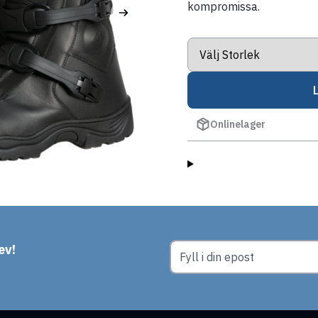
kompromissa.
Onlinelager
ev!