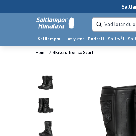
Saltla
Saltlampor
Ljuslyktor
Badsalt
Salttvål
Salt
Hem
4Bikers Tromsö Svart