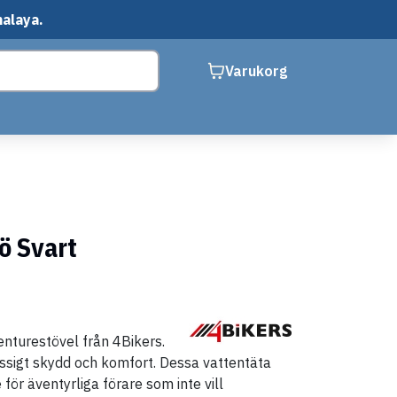
malaya.
Varukorg
ö Svart
enturestövel från 4Bikers.
assigt skydd och komfort. Dessa vattentäta
för äventyrliga förare som inte vill