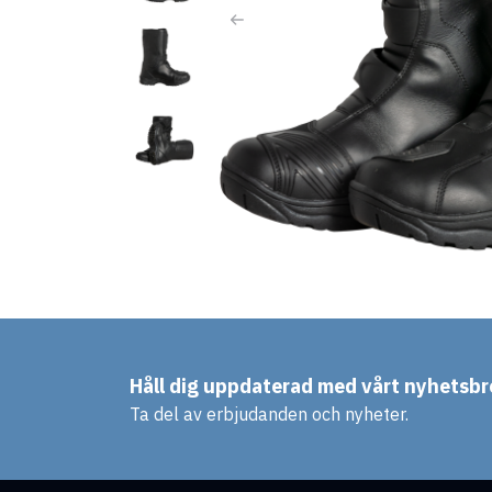
Håll dig uppdaterad med vårt nyhetsbr
Ta del av erbjudanden och nyheter.