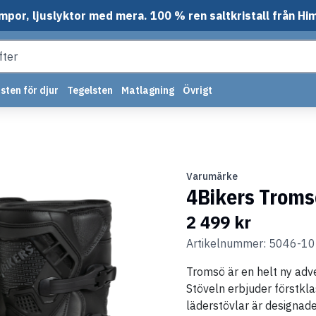
mpor, ljuslyktor med mera. 100 % ren saltkristall från Hi
sten för djur
Tegelsten
Matlagning
Övrigt
Varumärke
4Bikers Troms
2 499 kr
Artikelnummer: 5046-10
Tromsö är en helt ny adv
Stöveln erbjuder förstkl
läderstövlar är designade 