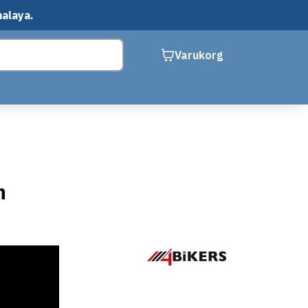
malaya.
Varukorg
n