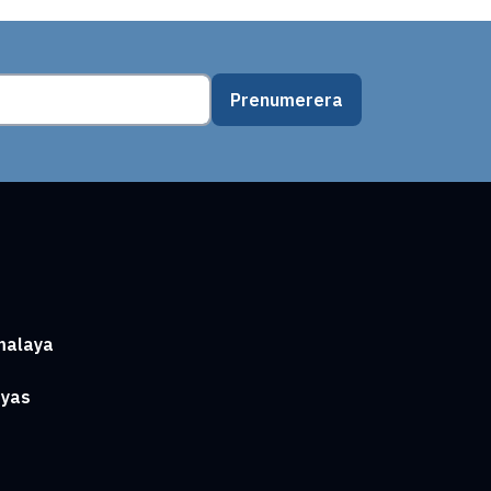
Prenumerera
malaya
ayas