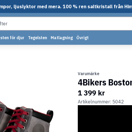
mpor, ljuslyktor med mera. 100 % ren saltkristall från Hi
sten för djur
Tegelsten
Matlagning
Övrigt
Varumärke
4Bikers Bosto
1 399 kr
Artikelnummer: 5042