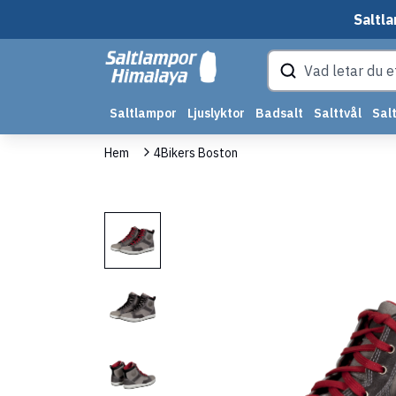
Saltla
Saltlampor
Ljuslyktor
Badsalt
Salttvål
Salt
Hem
4Bikers Boston