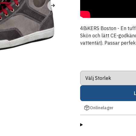
4BiKERS Boston - En tuff 
Skön och lätt CE-godkänd
vattentät). Passar perfekt
Onlinelager